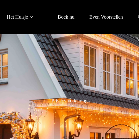
Het Huisje
Boek nu
Even Voorstellen
Privacy verklaring