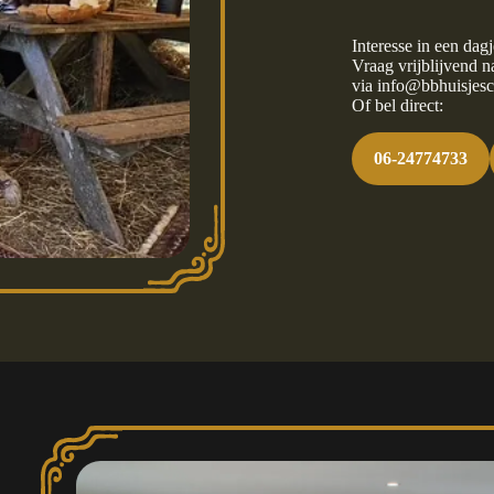
Interesse in een da
Vraag vrijblijvend 
via
info@bbhuisjesch
Of bel direct:
06-24774733