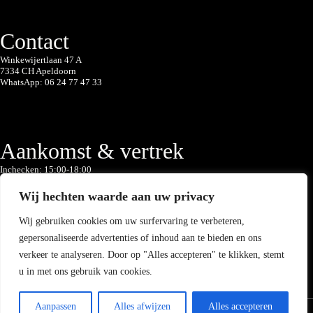
Contact
Winkewijertlaan 47 A
7334 CH Apeldoorn
WhatsApp:
06 24 77 47 33
Aankomst & vertrek
Inchecken: 15:00-18:00
Uitchecken: 07:00-11:00
Wij hechten waarde aan uw privacy
Wij gebruiken cookies om uw surfervaring te verbeteren,
gepersonaliseerde advertenties of inhoud aan te bieden en ons
Je kan ons ook vinden op
verkeer te analyseren. Door op "Alles accepteren" te klikken, stemt
u in met ons gebruik van cookies.
Copyright
© 2026 B&B Schaufeli
Algemene voorwaarden
Aanpassen
Alles afwijzen
Alles accepteren